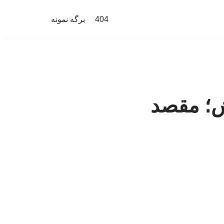
404
برگه نمونه
ش؛ مقصد