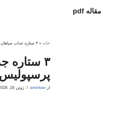
مقاله pdf
پرش
به
محتوا
خانه
»
۳ ستاره جذاب سپاهان در لیست فروش؛ مقصد پرسپولیس یا خارج؟
۳ ستاره 
پرسپولیس 
از
aminkav
ژوئن 16, 2026