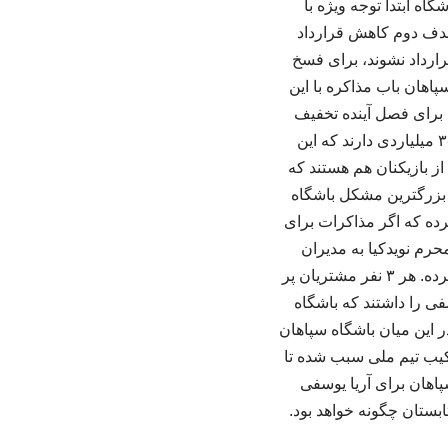
اه ابتدا توجه ویژه با
 هدف دوم کاهش قرارداد
رارداد نشوند، برای فسخ
پاهان باب مذاکره با این
ید برای فصل آینده تخفیف
قابل توجهی به باشگاه بدهند. دسته ای دیگر از بازیکنان سپاهان برای فصل آینده قرارداد ۳۰ تا ۳۵ میلیاردی دارند که این
از بازیکنان هم هستند که
که بزرگترین مشکل باشگاه
رده که اگر مذاکرات برای
حرم نویدکیا به مدیران
سپاهان مجوز فروش مهدی لیموچی، آریا یوسفی و محمدامین حزباوی را برای درآمدزایی صادر کرده‌. هر ۳ نفر مشتریان پر
ی را داشتند که باشگاه
 این میان باشگاه سپاهان
ر ترکیب تیم ملی سبب شده تا
پاهان برای آریا یوسفی
شت این ۳ ستاره جذاب سپاهان در تابستان چگونه خواهد بود.