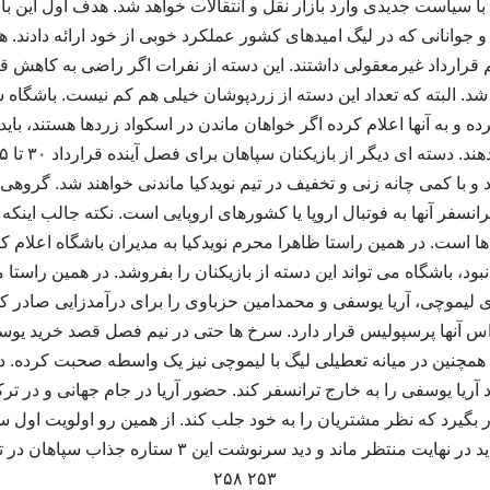
با سیاست جدیدی وارد بازار نقل و انتقالات خواهد شد. هدف اول این باشگ
 جوانانی که در لیگ امیدهای کشور عملکرد خوبی از خود ارائه دادند.
 قرارداد غیرمعقولی داشتند. این دسته از نفرات اگر راضی به کاهش ق
د. البته که تعداد این دسته از زردپوشان خیلی هم کم نیست. باشگاه س
 کرده و به آنها اعلام کرده اگر خواهان ماندن در اسکواد زردها هستند، با
و با کمی چانه زنی و تخفیف در تیم نویدکیا ماندنی خواهند شد. گروهی 
رانسفر آنها به فوتبال اروپا یا کشورهای اروپایی است. نکته جالب این
ها است. در همین راستا ظاهرا محرم نویدکیا به مدیران باشگاه اعلام ک
ود، باشگاه می تواند این دسته از بازیکنان را بفروشد. در همین راستا م
اس آنها پرسپولیس قرار دارد. سرخ ها حتی در نیم فصل قصد خرید یوسف
 همچنین در میانه تعطیلی لیگ با لیموچی نیز یک واسطه صحبت کرده. در
فر قصد دارد آریا یوسفی را به خارج ترانسفر کند. حضور آریا در جام جهانی و د
ر بگیرد که نظر مشتریان را به خود جلب کند. از همین رو اولویت اول س
ترانسفر به خارج است. باید در نهایت منتظر ماند و دید سرنو
۲۵۳ ۲۵۸