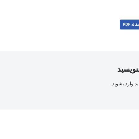
قاله PDF
بنویسید
ید
وارد بشوید
.