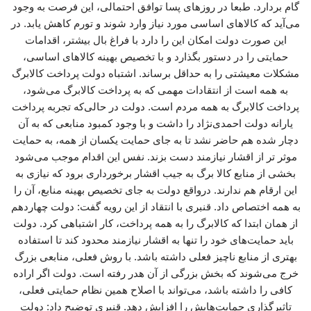
گام بردارد. طبعا در روزهای پسا توافق احتمالی، این فرصت به وجود
می‌آید که کالاهای اساسی مورد نیاز وارد شوند و تورم کاهش یابد. در
این صورت دولت امکان این را دارد با فراغ بال بیشتر، اقدامات
حمایتی را در دستور بگذارد و با تخصیص بهینه کالاهای اساسی،
مشکلات معیشتی را به حداقل برساند. اشتباه دولت پرداخت کالابرگ
به همه است از انتقادات مهمی که به پرداخت کالابرگ می‌شود،
پرداخت کالابرگ به همه مردم است. دولت در حالی‌که تجربه پرداخت
یارانه دولت احمدی‌نژاد را داشت و با وجود کمبود منابعی که به آن
دچار شده هم حاضر نشد تا به جای حمایت یکسان از همه، به حمایت
موثر تر از اقشار نیازمند دست بزند. نفس این اقدام موجب می‌شود
بخشی از منابع کالا برگ به جیب اقشار برخورداری برود که نیازی به
این ارقام هم ندارند. درواقع دولت به جای تخصیص بهینه منابع، آن را
به همه اختصاص داد. قنبری با انتقاد از این رویه گفت: دولت چهاردهم
از همان ابتدا که کالابرگ را به همه پرداخت، کار اشتباهی کرد. دولت
باید حمایت‌های خود را تنها به اقشار نیازمند محدود کند تا استفاده
بهتری از منابع ناچیز فعلی داشته باشد. با روش فعلی، منابعی بزرگ
خرج می‌شوند که بخش بزرگی از آن هدر رفته است. دولت اگر اراده
کافی را داشته باشد، می‌تواند با اصلاح همین نظام حمایتی فعلی،
تاثیرگذاری حمایت‌هایش را افزایش دهد. قنبری توضیح داد: دولت