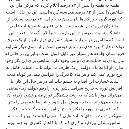
نقطه به نقطه را بیش از ۷۷ درصد اعلام کرده که مرکز آمار این
شاخص را بیش از ۸۳ درصد محاسبه کرده است. این در حالی است
که تورم گروه خوراکی‌ها با رسیدن به حوالی ۱۳۰ درصد، به یکی از
پیشتازان تورم تبدیل شده است. علی قنبری، عضو هیات علمی
دانشگاه تربیت مدرس در این باره به خبرآنلاین گفت: واقعیت این
است که ما امروز در شرایط بسیار دشواری قرار داریم؛ از یک طرف
دولت دچار کمبود جدی در منابع خودش است و از سوی دیگر شرایط
فرودستان جامعه هم بسیار غیر قابل قبول است. بنابراین در حالی‌که
نیاز زیادی به حمایت‌های دولتی وجود دارد، منابعی برای این کار وجود
ندارد. او ادامه داد: دولت از یک طرف می‌تواند با بی‌اعتنایی کامل به
نرخ تورم عمل کند و هر ماه کالابرگ را افزایش دهد. در کوتاه مدت
شاید خسارت این اقدام به چشم نیاید اما در هر حال این کار، با
افزایش تورم به تدریج شرایط دشوارتری را رقم خواهد زد. حمایتی
می‌تواند موثر باشد که به رشد چشمگیر تورم منجر نشود وگرنه آن
حمایت می‌تواند به ضد خودش بدل شود و شرایط عمومی را بدتر
کند. قنبری در مورد راهکار خروج از این وضعیت گفت: من فکر
می‌کنم دولت به جای حمایت‌هایی که تورم‌زا هستند، بهتر است به
اساس مشکل بپردازد و کاری کند که با کاهش کسری بودجه، تورم