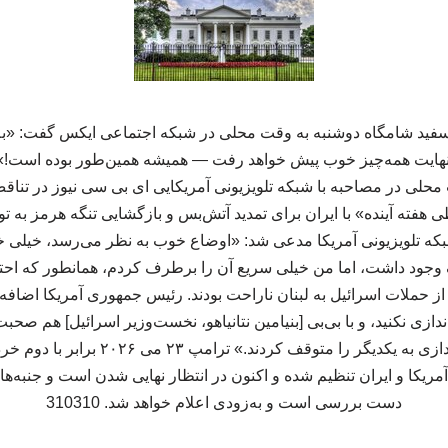
 سفید شامگاه دوشنبه به وقت محلی در شبکه اجتماعی ایکس گفت: «به 
در نهایت همه‌چیز خوب پیش خواهد رفت — همیشه همین‌طور بوده است!» 
حلی در مصاحبه با شبکه تلویزیونی آمریکایی ای بی سی نیوز در تناق
فته آینده» با ایران برای تمدید آتش‌بس و بازگشایی تنگه هرمز به تو
شبکه تلویزیونی آمریکا مدعی شد: «اوضاع خوب به نظر می‌رسد، خیلی
د داشت، اما من خیلی سریع آن را برطرف کردم، همانطور که احتمالاً
از حملات اسرائیل به لبنان ناراحت بودند. رئیس جمهوری آمریکا اضافه ک
ازی نکنید، و با بی‌بی [بنیامین نتانیاهو، نخست‌وزیر اسرائیل] هم صحبت
آمریکا و ایران تنظیم شده و اکنون در انتظار نهایی شدن است و جنبه‌ها 
دست بررسی است و به‌زودی اعلام خواهد شد. 310310