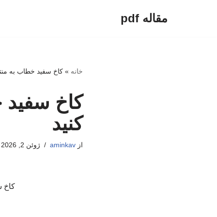
مقاله pdf
پرش
به
محتوا
خانه
»
کاخ سفید خطاب به منتقد
کاخ سفید خ
کنید
از
aminkav
ژوئن 2, 2026
کاخ س