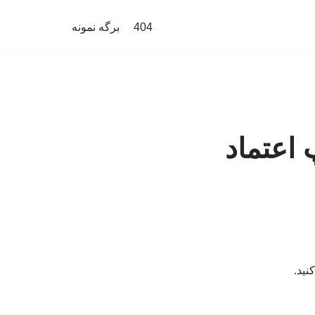
404
برگه نمونه
 اعتماد
نید.