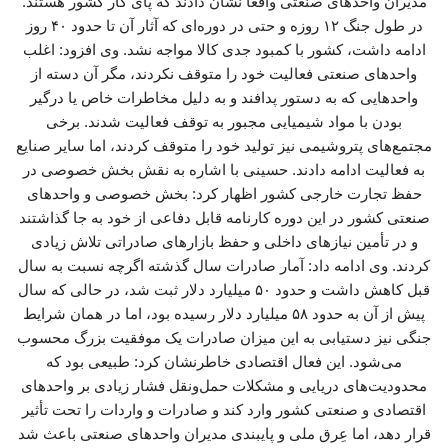
مدیران واحدهای صنعتی واقعا نشان دادند که پای کار کشور هستند.
در طول جنگ ۱۲ روزه و حتی در دوره‌ای که آثار آن تا حدود ۴۰ روز
ادامه داشت، کشور با کمبود جدی کالا مواجه نشد. وی افزود: اغلب
واحدهای صنعتی فعالیت خود را متوقف نکردند، مگر آن دسته از
واحدهایی که به دستور پدافند و به دلیل مخاطرات خاص یا درگیر
بودن با مواد شیمیایی مجبور به توقف فعالیت شدند. برخی
مجتمع‌های پتروشیمی نیز تولید خود را متوقف کردند، اما سایر صنایع
به فعالیت ادامه دادند. حسینی با اشاره به نقش بخش خصوصی در
حفظ تجارت خارجی کشور اظهار کرد: بخش خصوصی و واحدهای
صنعتی کشور در این دوره کارنامه قابل دفاعی از خود به جا گذاشتند
و در تأمین نیازهای داخلی و حفظ بازارهای صادراتی تلاش زیادی
کردند. وی ادامه داد: آمار صادرات سال گذشته اگرچه نسبت به سال
قبل کاهش داشت و حدود ۵۰ میلیارد دلار ثبت شد، در حالی که سال
پیش از آن به حدود ۵۸ میلیارد دلار رسیده بود، اما در همان شرایط
جنگی نیز دستیابی به این میزان صادرات یک موفقیت بزرگ محسوب
می‌شود. این فعال اقتصادی خاطرنشان کرد: طبیعی بود که
محدودیت‌های دریایی و مشکلات حمل‌ونقل فشار زیادی بر واحدهای
اقتصادی و صنعتی کشور وارد کند و صادرات و واردات را تحت تأثیر
قرار دهد، اما عِرق ملی و پایبندی مدیران واحدهای صنعتی باعث شد