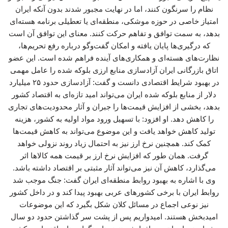
نظام را سرنگون کنند، اما در نهایت مجبور شدند بدون آنکه ایران
امتیاز خاصی در حوزه موشکی، منطقه‌ای یا تعطیلی برنامه هسته‌ای
بدهد، به سمت توافق و تفاهم حرکت کنند. معنای این توافق آن است
که درگیری‌ها پایان یافته و امکان گفت‌وگو درباره رفع تحریم‌ها،
نظارت‌های هسته‌ای و همکاری‌های آینده فراهم شده است. این عضو
اتاق بازرگانی ایران آزادسازی منابع ارزی بلوکه شده را عامل مهمی
در بهبود شرایط اقتصادی دانست و گفت: آزادسازی حدود ۲۵ میلیارد
دلار از منابع بلوکه شده ایران می‌تواند امید تازه‌ای به اقتصاد کشور
بدهد، بخشی از افزایش قیمت‌ها را جبران و آثار محدودیت‌های تجاری
را کاهش دهد. او افزود: با تسهیل ورود مواد اولیه به کشور، هزینه
تولید کاهش خواهد یافت و این موضوع می‌تواند به کاهش قیمت‌ها
کمک کند. همچنین نرخ ارز نیز به احتمال زیاد روند نزولی خواهد
گرفت. همان طور که افزایش نرخ ارز بر قیمت همه کالاها اثر
می‌گذارد، کاهش آن نیز می‌تواند آثار مثبتی بر اقتصاد داشته باشد.
وی با اشاره به بهبود روابط منطقه‌ای ایران گفت: جنگ موجب شد
روابط ایران با برخی کشورهای عربی بهبود پیدا کند و در داخل کشور
نیز نوعی اجماع در مسائل کلان شکل بگیرد که این موضوعات
امیدبخش هستند. امیدواریم پس از پشت سر گذاشتن حدود دو سال