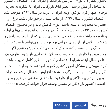
دشوار همراه با تورم، افزایش هزینه‌ها و نگرانی‌های اقتصادی، کشور
به ساحل آرامش برسد. عضو اتاق بازرگانی ایران با اشاره به تجربه
برجام اظهار کرد: توافق اولیه ایران با غرب در سال ۱۳۹۲ موجب شد
اقتصاد کشور تا سال ۱۳۹۷ از ثبات نسبی برخوردار باشد، نرخ ارز
تغییرات محدودی داشته باشد، تورم کاهش یابد و در مجموع اقتصاد
کشور حدود ۲۳ درصد رشد کند. اگر در مذاکرات آینده تحریم‌های اولیه
و ثانویه برداشته شوند، فعالان اقتصادی ایران که از ظرفیت، دانش و
شناخت بالایی از بازارهای جهانی برخوردارند، می‌توانند با سرعت آثار
جنگ را از اقتصاد کشور پاک کنند. وی تاکید کرد: معتقدم اگر
محدودیت‌ها کاهش یابد و دست فعالان اقتصادی باز شود، ظرف یک
تا دو سال آینده شرایط اقتصادی کشور به طور کامل تغییر خواهد
کرد. مهم‌ترین مشکل امروز کشور کمبود امید نسبت به آینده است و
اگر این امید به جامعه بازگردد، شاهد افزایش اشتغال، رشد صادرات
و بهره‌برداری حداکثری از ظرفیت واحدهای صنعتی خواهیم بود و
اقتصاد کشور بار دیگر در مسیر توسعه قرار خواهد گرفت. ۲۲۳۲۲۵
برچسب‌ها:
اخرین خبر
مقاله PDF