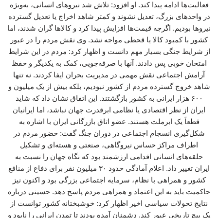
فعالیت‌ها ادامه پیدا کند. او افزود: تلاش شد نیروهای انسانی، به‌ویژه
در واحدهای بزرگ، تعدیل نشوند و کمتر شاهد اخراج یا تعدیل گسترده
نیروها بودیم. اگرچه قیمت‌ها افزایش پیدا کرد و کالاها گران شدند، اما
کشور با کمبود کالا یا قحطی مواجه نشد. وی نقش مردم را در عبور
از شرایط جنگی بسیار مهم دانست و اظهار کرد: مردم در این شرایط
امتحان خوبی پس دادند. آنها با صرفه‌جویی، کمک به یکدیگر و حفظ
آرامش اجتماعی نقش مهمی در مدیریت بحران ایفا کردند. نه تنها
شاهد خروج گسترده مردم از کشور نبودیم، بلکه بیش از یک میلیون و
۶۰۰ هزار ایرانی به کشور بازگشتند. این اتفاق نشان داد که شاید
ایران از نظر اقتصادی یا نظامی ابرقدرت جهان نباشد، اما ایرانیان
قطعاً یک ابرملت هستند. عضو اتاق بازرگانی ایران با اشاره به
شکل‌گیری انسجام اجتماعی در دوران جنگ گفت: حضور مردم در
اطراف مراکز حساس نیروگاهی، صنعتی و هسته‌ای و تشکیل
حلقه‌های انسانی اقدامی ارزشمند بود که نگاه جهان را نسبت به
ایران تغییر داد. اعلام آمادگی حدود ۳۰ میلیون نفر برای دفاع از منافع
کشور و همراهی با نظام، سرمایه اجتماعی بزرگی بود و اکنون نیز
حاکمیت باید به این اعتماد و همراهی مردم پاسخ دهد. حسینی درباره
نتایج تحولات سیاسی اخیر اظهار کرد: خوشبختانه کشور توانست از
یک پیچ تاریخی عبور کند. دشمنان آمده بودند تا تمدن ایرانی را نابود و