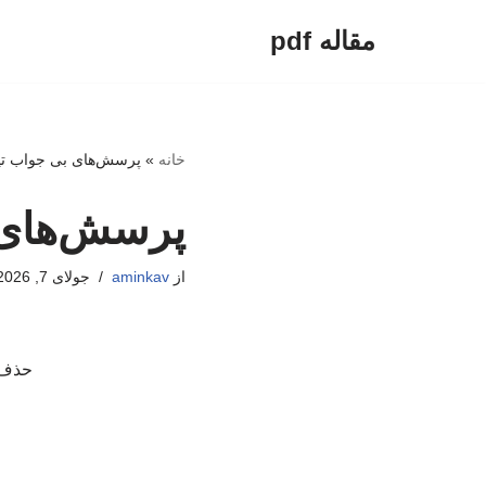
مقاله pdf
پرش
به
محتوا
خانه
»
پرسش‌های بی جواب تیم
پرسش‌های ب
از
aminkav
جولای 7, 2026
حذف د