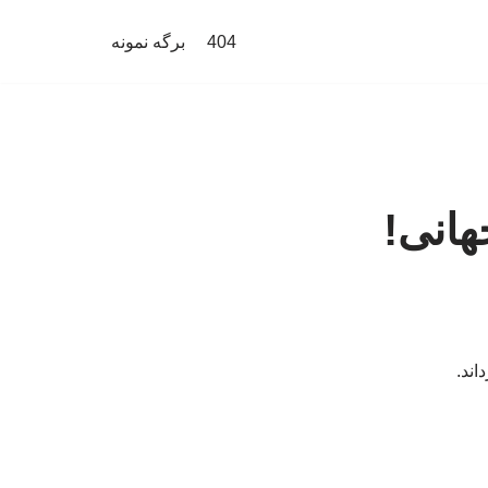
404
برگه نمونه
هانی!
اند.