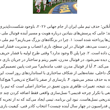
به گزارش خبرگزاری خبرآنلاین؛ حذف تیم ملی ایران از جام 
اند؛ جایی که پرسش‌های بنیادین درباره هویت و مسیر آینده فوتبال ملی
ادامه به مهم‌ترین این سؤال‌ها پرداخته شده است: ۱. چرا در بزنگاه‌های بزر
 دست می‌دهد. فوتبال در این سطح، بازی اعصاب و مدیریت فشار است 
همچنان آسیب‌پذیر نشان داده است. ۲. چرا پلن B وجود ندارد؟ وقتی طرح او
دیده نمی‌شود. در فوتبال مدرن، تغییر ریتم و ساختار در جریان بازی 
این بخش دیر یا ناقص عمل می‌کند. ۳. آیا از فوتبال مدرن عقب مانده‌ایم؟ سرعت پایین
گ داخلی، نشانه‌هایی از شکاف ساختاری با استانداردهای روز است. ای
بزرگ با کوچک‌ترین اشتباه به حذف منجر می‌شود. ۴. بازسازی از صفر یا اصلاح
 نتیجه، تغییرات ظاهری بدون تعمق در ساختار اصلی است که تیم را د
‌سازی واقعی یا تکرار چرخه قدیمی؟ نسل‌سازی واقعی فقط اضافه کردن چند ج
یجی نسل‌هاست. نبود این برنامه، تیمی ایجاد می‌کند که نه از تجربه کا
جوانی. ۶. نقش فدراسیون در چهار سال آینده چیست؟ انتخاب کادر فنی، کیفیت بازی