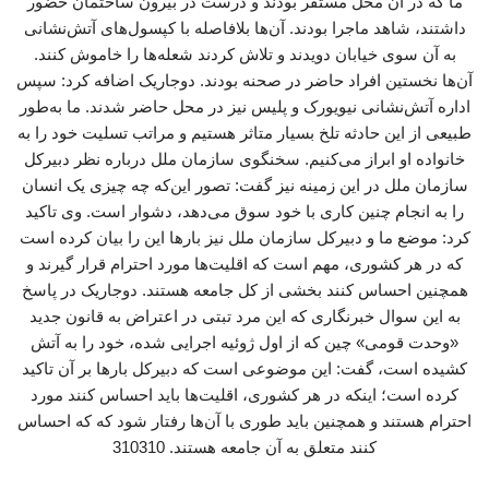
ما که در آن محل مستقر بودند و درست در بیرون ساختمان حضور
داشتند، شاهد ماجرا بودند. آن‌ها بلافاصله با کپسول‌های آتش‌نشانی
به آن سوی خیابان دویدند و تلاش کردند شعله‌ها را خاموش کنند.
آن‌ها نخستین افراد حاضر در صحنه بودند. دوجاریک اضافه کرد: سپس
اداره آتش‌نشانی نیویورک و پلیس نیز در محل حاضر شدند. ما به‌طور
طبیعی از این حادثه تلخ بسیار متاثر هستیم و مراتب تسلیت خود را به
خانواده او ابراز می‌کنیم. سخنگوی سازمان ملل درباره نظر دبیرکل
سازمان ملل در این زمینه نیز گفت: تصور این‌که چه چیزی یک انسان
را به انجام چنین کاری با خود سوق می‌دهد، دشوار است. وی تاکید
کرد: موضع ما و دبیرکل سازمان ملل نیز بارها این را بیان کرده است
که در هر کشوری، مهم است که اقلیت‌ها مورد احترام قرار گیرند و
همچنین احساس کنند بخشی از کل جامعه هستند. دوجاریک در پاسخ
به این سوال خبرنگاری که این مرد تبتی در اعتراض به قانون جدید
«وحدت قومی» چین که از اول ژوئیه اجرایی شده، خود را به آتش
کشیده است، گفت: این موضوعی است که دبیرکل بارها بر آن تاکید
کرده است؛ اینکه در هر کشوری، اقلیت‌ها باید احساس کنند مورد
احترام هستند و همچنین باید طوری با آن‌ها رفتار شود که که احساس
کنند متعلق به آن جامعه هستند. 310310