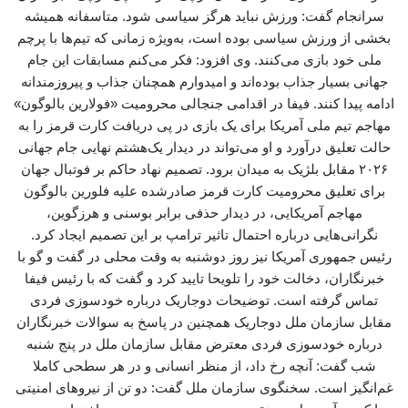
سرانجام گفت: ورزش نباید هرگز سیاسی شود. متاسفانه همیشه
بخشی از ورزش سیاسی بوده است، به‌ویژه زمانی که تیم‌ها با پرچم
ملی خود بازی می‌کنند. وی افزود: فکر می‌کنم مسابقات این جام
جهانی بسیار جذاب بوده‌اند و امیدوارم همچنان جذاب و پیروزمندانه
ادامه پیدا کنند. فیفا در اقدامی جنجالی محرومیت «فولارین بالوگون»
مهاجم تیم ملی آمریکا برای یک بازی در پی دریافت کارت قرمز را به
حالت تعلیق درآورد و او می‌تواند در دیدار یک‌هشتم نهایی جام جهانی
۲۰۲۶ مقابل بلژیک به میدان برود. تصمیم نهاد حاکم بر فوتبال جهان
برای تعلیق محرومیت کارت قرمز صادرشده علیه فلورین بالوگون
مهاجم آمریکایی، در دیدار حذفی برابر بوسنی و هرزگوین،
نگرانی‌هایی درباره احتمال تاثیر ترامپ بر این تصمیم ایجاد کرد.
رئیس جمهوری آمریکا نیز روز دوشنبه به وقت محلی در گفت و گو با
خبرنگاران، دخالت خود را تلویحا تایید کرد و گفت که با رئیس فیفا
تماس گرفته است. توضیحات دوجاریک درباره خودسوزی فردی
مقابل سازمان ملل دوجاریک همچنین در پاسخ به سوالات خبرنگاران
درباره خودسوزی فردی معترض مقابل سازمان ملل در پنج شنبه
شب گفت: آنچه رخ داد، از منظر انسانی و در هر سطحی کاملا
غم‌انگیز است. سخنگوی سازمان ملل گفت: دو تن از نیروهای امنیتی