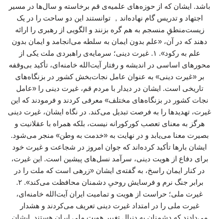
باشد. ایشان که از حوزه‌های علمیه‌ی قم برخاسته و سال‌ها در مسیر
اجتهاد و تدریس گام نهاده‌اند， توانستند این دو ساحت را در یک
زیست‌منطقِ منسجم به هم گره بزنند و الگویی از رهبری را ارائه
دهند که در آن، «علم بدون ایمان به سلطه می‌انجامد و ایمان بدون
علم به رکود». ۱. غیرت دینی؛ سرمایه‌ی راهبردی ملت یکی از
محورهای اساسی در اندیشه و رفتار آیت‌الله خامنه‌ای، تأکید بی‌وقفه
بر «غیرت دینی» به عنوان عامل نجات‌بخش کشور در بزنگاه‌های
تاریخی است. ایشان در دیدار با مردم قم، غیرت دینی را «عامل
نجات کشور در بزنگاه‌های مختلف» معرفی کردند و فرمودند که این
غیرت، تهدیدها را به فرصت تبدیل می‌کند. در نگاه ایشان، غیرت دینی
هرگز به معنای تعصب کورکورانه نیست، بلکه همراه با عقلانیت و
بصیرت معنا می‌یابد و در نهایت به «خدمت به وطن» منجر می‌شود.
ایشان بارها تأکید کرده‌اند که جوان امروز در شجاعت و غیرت خود
برای دفاع از هویت دینی، سرآمد نسل‌های پیشین است. این غیرت،
در کنار ایمان راسخ، به گفته‌ی ایشان «زرهی است که ملت را در
برابر جنگ نرم و فرسایش روحیِ دشمنان محافظت می‌کند». ۲.
غیرت ملی؛ حراست از هویت و تمامیت ایران آیت‌الله خامنه‌ای،
غیرت ملی را در امتداد غیرت دینی تعریف می‌کردند و هشدار
می‌دادند که دشمنان به دنبال تغییر هویت ملی ایران هستند. ایشان