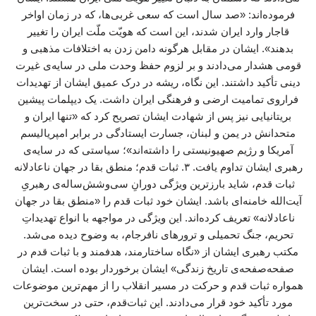
فرموده‌اند: «صد سال است که سعی غربی‌ها، که در زمان اواخر
قاجار وارد ایران شدند، این است که هویّت ملّت ایران را تغییر
بدهند». ایشان در مقابل هرگونه دامن زدن به اختلافات مذهبی و
قومی هشدار می‌دادند و بر لزوم حفظ وحدت ملی در سایه‌ی غیرت
دینی تأکید داشتند. این نگاه، ریشه در درک عمیق ایشان از تهدیدات
فراروی تمامیت ارضی و فرهنگی ایران داشت. یک دیپلمات پیشین
بریتانیایی نیز پس از شهادت ایشان تصریح کرد که «تنها ایران و
متحدانش در یمن و لبنان، جسارت ایستادگی در برابر امپریالیسم
آمریکا و رژیم صهیونیستی را داشته‌اند»؛ سیاستی که در سایه‌ی
رهبری ایشان تداوم یافت. ۳. ثبات قدم؛ منطق بقا در جهان ناعادلانه
ثبات قدم، شاید بارزترین ویژگی دورانِ سی‌وشش‌ساله‌ی رهبریِ
آیت‌الله خامنه‌ای باشد. ایشان خود ثبات قدم را «منطق بقا در جهان
ناعادلانه» تعریف کرده‌اند. این ویژگی در مواجهه با انواع تهدیداتِ
تحریم، جنگ تحمیلی و ترورهای نافرجام، به وضوح دیده می‌شد.
مکتب رهبری ایشان از «نگاه ساختارمند، هدفمند و با ثبات قدم در
صفحه‌صفحه‌ی تاریخ زندگی» ایشان برخوردار بوده است. ایشان
همواره ثبات قدم و حرکت در مسیر انقلاب را از مهم‌ترین موضوعات
مورد تأکید خود قرار می‌دادند. این ثبات‌قدم، حتی در سخت‌ترین