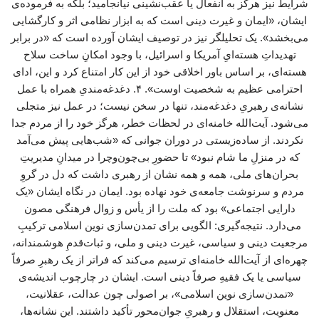
شرایط نیز هرگز به انفعال یا عقب‌نشینی نیانجامید؛ بلکه به فرموده‌ی
ایشان، «ایمان و غیرت دینی است که به ابزار نظامی اثر و کارگشایی
می‌بخشد». یک تحلیلگر نیز در توصیف ایشان آورده است که «در برابر
تهدیداتِ هسته‌ایِ آمریکا و اسرائیل، با وجود امکانِ ساخت سلاح
هسته‌ای، بر اساس باور اخلاقی خود از این کار امتناع کرد و این، ادای
احترامی عظیم به شخصیت اوست». ۴. دغدغه‌مندیِ همراه با عمل
نشانه‌ی رهبریِ دغدغه‌مند، تنها در سخن نیست؛ در عمل نیز متجلی
می‌شود. آیت‌الله خامنه‌ای در لحظات خطر، هرگز خود را از مردم جدا
نکردند. از ساده‌زیستی در دوران جوانی که «شب‌هایی پیش می‌آمد
که در منزلِ ما شام نبود» تا حضورِ بی‌چون‌وچرا در میدانِ مدیریتِ
بحران‌های ملی، همه و همه نشان از رهبری داشت که دل در گروِ
مردم و سرنوشت جامعه‌ی خود نهاده بود. ایمان در نگاه ایشان «یک
دارایی اجتماعی» بود که ملت را از یأس و زوال فرهنگی مصون
می‌دارد. نتیجه‌گیری: الگویی برای تمدن‌سازی نوین اسلامی ترکیبِ
مرجعیت دینی و سیاسی، غیرت دینی و ملی، و ثبات‌قدمِ هوشمندانه،
چهره‌ای از آیت‌الله خامنه‌ای ترسیم می‌کند که فراتر از یک رهبرِ صرفاً
سیاسی یا یک فقیهِ صرفاً دینی است. ایشان در چارچوب اندیشه‌ی
«تمدن‌سازی نوین اسلامی»، بر اصولی چون عدالت، عقلانیت،
معنویت، استقلال و رهبریِ جوان‌محور تأکید داشتند. این نشانه‌ها،