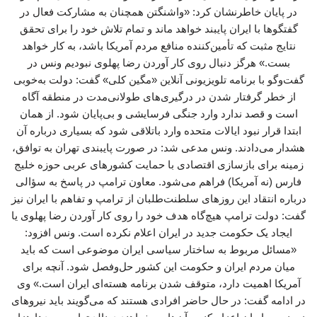
در پایان خاطرنشان کرد: «واشنگتن همچنان به مشارکت فعال در
گفتگوها با ایران پایبند خواهد ماند و تمام تلاش خود را برای تحقق
نتایج مثبت که تأمین‌کننده منافع مردم آمریکا باشد، به کار خواهد
بست.» هرگز دنبال روی کار آوردن رضا پهلوی نبودیم ونس در
گفت‌وگو با برنامه تلویزیونی آنلاین «مگین کلی» گفت: دولت به‌خوبی
از خطر گرفتار شدن در درگیری‌های طولانی‌مدت در منطقه آگاه
است و قصد ندارد وارد جنگی فرسایشی و بی‌پایان شود. از همان
ابتدا قرار نبود ایالات متحده وارد باتلاقی شود که بسیاری درباره آن
هشدار می‌دادند. ونس مدعی شد: در صورت پایبندی تهران به توافق،
زمینه برای بازسازی اقتصادی با حمایت کشورهای عربی حوزه خلیج
فارس (نه آمریکا) فراهم می‌شود. معاون ترامپ در پاسخ به سؤالی
درباره انتقاد این روزهای سلطنت‌طلبان از ترامپ و تفاهم با ایران نیز
گفت: دولت ترامپ هیچ‌گاه هدف خود را روی کار آوردن رضا پهلوی یا
ایجاد یک حکومت جدید در ایران اعلام نکرده است. ونس افزود:
«مسائل مربوط به ساختار سیاسی ایران موضوعی است که باید
میان مردم ایران و حکومت این کشور حل‌وفصل شود. آنچه برای
آمریکا اهمیت دارد، متوقف شدن برنامه هسته‌ای ایران است.» وی
در ادامه گفت: در حال حاضر افرادی هستند که می‌گویند باید نیروهای