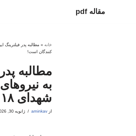
مقاله pdf
پرش
به
محتوا
خانه
»
کنندگان است!
مطالبه پدر 
به نیروها
شهدای ۱۸ دی‌ماه بر گردن تعلل کنندگان است!
از
aminkav
ژانویه 30, 2026