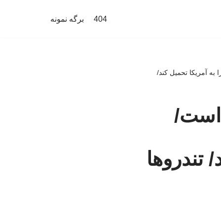
404
برگه نمونه
به آمریکا تحمیل کند/
است/
/ تندروها