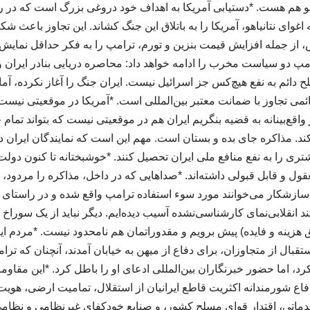
و هم هست. *دستیابی آمریکا به اهداف خود دروغی بزرگ است که در رس
وای نتانیاهو، آمریکا را به باتلاق این جنگ کشاند. این تجاوز باعث شک
، از جمله افزایش قیمت بنزین و تورم، ترامپ را به فکر حداقل نمایش
امپ دو سیاست مخرب را ادامه خواهد داد: محاصره دریایی بنادر ایران و
 دائم به نفع هیچ‌کس جز اسرائیل نیست. ایران جنگ را آغاز نکرده، آم
ائمی تجاوز با ضمانت معتبر بین‌المللی است. *آمریکا در موقعیتی نیست 
ر واقع‌بینانه به قضیه بنگریم ایران هم در موقعیتی نیست که بتواند تما
. مذاکره جای بده و بستان است. مهم این است که نمایندگان ایران در ا
شتری را به نفع منافع ملی ایران تحصیل کنند. *خوشبختانه تا کنون دو
ل و قابل قبولی داشته‌اند. *صداهایی که در داخل، مذاکره را مردود، 
ا سازشکار می‌خوانند مورد سوء استفاده ترامپ واقع شده و در راستای 
د انقلابی‌نمای کارشناسی‌نشده آسیب دیده‌ایم. دیگر نباید از یک سوراخ د
زینه و فایده) پیش برویم و مقدوراتمان هم نامحدود نیست. *مردم ای
تقبال از متجاوزان، برای دفاع از میهن به خیابان آمدند، آنچنان که ت
 اما حضور خبرنگاران بین‌المللی ادعای او را باطل کرد. *این مقاومت،
اع شورمندانه اکثریت قاطع ایرانیان از استقلال، تمامیت ارضی، هویت
اتی، اقتدار قوای مسلح کشور، و صنایع خودکفای غیرنظامی و نظامی.