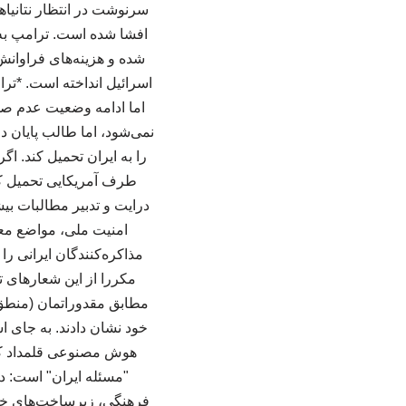
سرنوشت در انتظار نتانیاه
افشا شده است. ترامپ به اغ
شده و هزینه‌های فراوانش
اسرائیل انداخته است. *تر
اما ادامه وضعیت عدم صلح
نمی‌شود، اما طالب پایان د
را به ایران تحمیل کند. اگ
طرف آمریکایی تحمیل کند
درایت و تدبیر مطالبات بی
امنیت ملی، مواضع معقو
مذاکره‌کنندگان ایرانی ر
مکررا از این شعارهای تن
مطابق مقدوراتمان (منطق ه
خود نشان دادند. به جای اس
هوش مصنوعی قلمداد کرد،
"مسئله ایران" است: دف
فرهنگی، زیرساخت‌های خدم