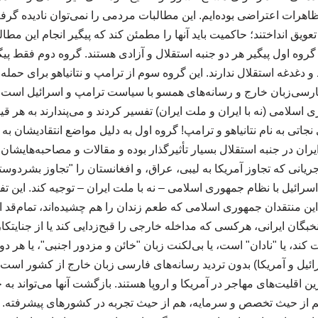
هرات اعتراضی بوده‌ایم. این مطالبات مردمی را نمی‌توان نادیده گر
تعویق انداختند؛ حاکمیت باید آنها را مطمئن کند که پیگیر انجام این مطا
گروه اول پیگیر هر دو جنبه استقلال و آزادی هستند. گروه دوم فقط پی
و دغدغه استقلال ندارند. این گروه سوم از ترامپ و نتانیاهو برای حمله 
ارسی‌زبان خارج و رسانه‌های همسو با سیاست ترامپ و اسرائیل است. آ
ی اسلامی (نه با ایران و ملت ایران) تفسیر کردند و می‌پندارند به هر 
ی نجاتی به نام نتانیاهو و ترامپ! گروه اول به دلیل مواضع انتقادیشان ب
یران در جنبه استقلال بسیار تأثیرگذار بوده و مقالات و مصاحبه‌هایش
انی که تجاوز آمریکا به لیبی، عراق، و افغانستان را "تجاوز بشردوستان
اسرائیل با نظام جمهوری اسلامی – نه با ملت ایران – توجیه کند. این ت
 این منتقدان جمهوری اسلامی که طعم زندان را هم چشیده‌اند، تمام‌قد ا
خبگان ایرانی، هرکسی که مداخله خارجی را قبح‌زدایی کند یا از جنایتکا
کند، یا "نادان" است، یا بی‌لکنت زبان "خائن و مزدور اجنبی"، یا هر دو.
ائیل و آمریکا) بدون تردید رسانه‌های فارسی زبان خارج از کشور است.
ن اقلیت‌های مهاجر در آمریکا و اروپا هستند. بازگشت آنها می‌تواند به 
هم از حیث تخصص و سرمایه، هم از حیث تجربه در کشورهای پیشرفته. ا