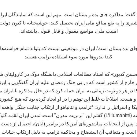
گفت: مذاکره جای بده و بستان است. مهم این است که نمایندگان ایران د
شتری را به نفع منافع ملی ایران تحصیل کنند. خوشبختانه تا کنون دو
امنیت ملی، مواضع معقول و قابل قبولی داشته‌اند.
ارش مقاله pdf، «محسن کدیور» که استاد مطالعات اسلامی دانشگاه دوک در کارولینا
م خارج از کشور است که در پی جنگ رمضان علیه ایران گفتگویی با ایر
ا در هر دو نوبت زمانی به ایران حمله کرد که در حال مذاکره با ایران بو
 و هست. اطلاعات غلط این توهم را در او ایجاد کرده بود که هیچ کشوری
ا و اسرائیل را ندارد. *ترامپ و نتانیاهو از ارتکاب جنایت جنگی واهمه‌ای
روزنامه فرانسوی لومانیته (L’Humanité) گفتم این "بربریت مدرن" است. تمدن ای
 پس از انتخابات میان‌دوره‌ای آمریکا در نوامبر (آبان)، احتمال از دس
اد است و متعاقب آن استیضاح و محاکمه ترامپ به دلیل ارتکاب جنایا