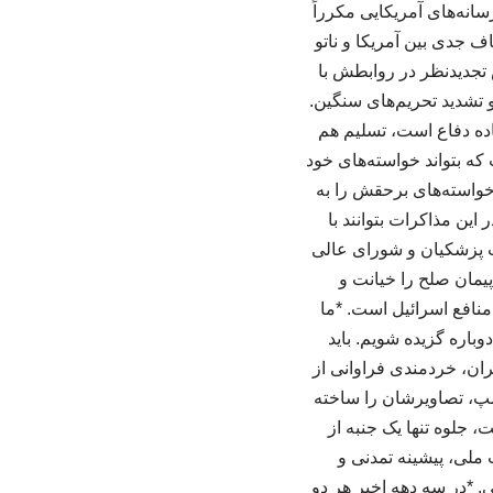
انه‌های آمریکایی مکرراً
اف جدی بین آمریکا و ناتو
 تجدیدنظر در روابطش با
 تشدید تحریم‌های سنگین.
اده دفاع است، تسلیم هم
که بتواند خواسته‌های خود
م خواسته‌های برحقش را به
ین مذاکرات بتوانند با
لت پزشکیان و شورای عالی
پیمان صلح را خیانت و
منافع اسرائیل است. *ما
وباره گزیده شویم. باید
ران، خردمندی فراوانی از
رامپ، تصاویرشان را ساخته
 جلوه تنها یک جنبه از
 ملی، پیشینه تمدنی و
 *در سه دهه اخیر هر دو