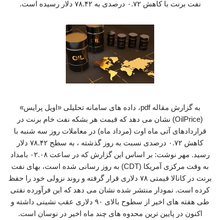
نفت برنت با کاهش ۰.۷۲ درصدی به ۷۸.۴۲ دلار رسیده است.
به گزارش مقاله pdf، داده های سامانه تحلیلی «اویل پرایس»
(OilPrice) نشان می دهد که قیمت هر بشکه نفت خام برنت در
قراردادهای آتی ماه اوت (مرداد ماه) در معاملات روز سه شنبه با
کاهش ۰.۷۲ درصدی نسبت به روز گذشته ، به سطح ۷۸.۴۲ دلار
رسید. مهر نوشت: بر اساس این گزارش که در ساعت ۰۲.۰۸ بامداد
به وقت مرکزی آمریکا (CDT) به روز رسانی شده است، بهای نفت
برنت در کانالا قیمتی ۷۸ دلاری قرار گرفته و روند نزولی خود را حفظ
کرده است. نمودار منتشر شده نشان می دهد که این فرآورده نفتی
طی هفته های اخیر از سطوح بالای ۹۰ دلاری عقب نشینی داشته و
اکنون در پایین ترین محدوه های چند ماه اخیر در نوسان است.