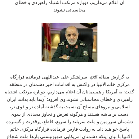
آن اعلام می‌داریم، دوباره مرتکب اشتباه راهبردی و خطای
محاسباتی نشوند
به گزارش مقاله pdf، سرلشکر علی عبداللهی فرمانده قرارگاه
مرکزی خاتم‌الانبیا در واکنش به اقدامات اخیر دشمنان در منطقه
گفت: به آمریکا و همپیمانان آن اعلام می‌داریم، دوباره مرتکب اشتباه
راهبردی و خطای محاسباتی نشوند.وی افزود: آن‌ها باید بدانند ایران
اسلامی و نیروهای مسلح آن نسبت به گذشته آماده تر و قوی تر،
دست بر ماشه هستند و هرگونه تعرض و تجاوز مجددی از سوی
دشمنان سرزمین و ملت سربلند را سریع، قاطع، پرقدرت و گسترده
پاسخ خواهند داد. به روایت فارس فرمانده قرارگاه مرکزی خاتم
الانبیا با بیان اینکه دشمنان آمریکایی صهیونیستی بارها ملت شجاع