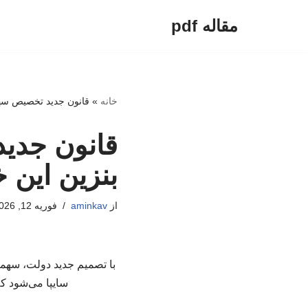
مقاله pdf
پرش
به
محتوا
خانه
»
قانون جدید تخصیص سه
قانون جدی
بنزین این
از
aminkav
فوریه 12, 2026
با تصمیم جدید دولت، سهمی
سایپا می‌شود ک