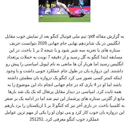
به گزارش مقاله pdf؛ تیم ملی فوتبال کنگو بعد از نمایش خوب مقابل
انگلیس در یک شانزدهم نهایی جام جهانی 2026 نتوانست حریف
ستاره های با تجربه سه شیر شود و با نتیجه 2 بر 1 باخت. در این
مسابقه ابتدا کنگو به گل رسید و از دقیقه 7 نوبت به حملات پرتعداد
انگلیس رسید اما هربار آن ها مانعی به نام لیونل امپاسی را پیش رو
داشتند. این دروازه بان در طول جام عملکرد خوبی داشت و با وجود
اینکه کمتر کسی تصور می کرد کنگو یک دروازه بان مطمئن داشته
باشد اما او در 4 بازی که در جام جهانی انجام داد این موضوع را به
همه ثابت کرد. امپاسی در دیدار مقابل پرتغال که یک یک شد بارها
مانع از گلزنی ستاره های پرشمار این تیم شد اما در ادامه یک بر صفر
به کلمبیا باخت. در بازی آخر نیز که کنگو 3 بر 1 ازبکستان را برد بازهم
این دروازه بان خوب کار کرد و می توان او را یکی از مهم ترین عوامل
عملکرد خوب کنگو معرفی کرد. 251251