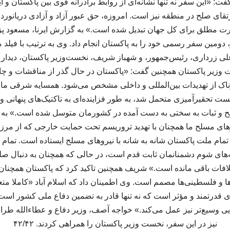
 گفت: «این سفر نه تنها نشانه‌ای از روابط برادرانه قوی بین پاکستان و ا
قای صلح در منطقه نیز است. امروزه، حق عبور آزاد و آزادی دریانور
رت مطلق برای کل جهان تبدیل شده است.» به گزارش ایرنا، مسعود پ
ن، روز سه‌شنبه ۲ تیر، دومین سفر رسمی خود را به پاکستان انجام داد. وی به ترتیب ب
ی زرداری، رئیس‌جمهور، و شهباز شریف، نخست‌وزیر پاکستان، دیدار
 وزیر پاکستان همچنین گفت: «پاکستان در حال گذر از مناقشات و چا
اک از تهدیدات بین‌المللی و داخلی مشخص می‌شود. همسایه شرقی ما، 
 تحقیرآمیزی متحمل شد، به طور فزاینده‌ای به تاکتیک‌های پنهانی و اس
 و ثبات به سختی به دست آمده در کشورمان متوسل شده است.» به ن
روهای مسلح ما همچنان با تهدید تروریسم تحت حمایت خارجی که از م
. تمام ملت پاکستان شانه به شانه با نیروهای مسلح ایستاده است. تمام
ای شوم دشمنانمان ثابت قدم است، در حالی که همچنان به دنبال صلح
لافات باقی مانده است.» شریف همچنین تاکید کرد که پاکستان همچنان د
ا و فلسطینی‌ها مصمم است. وی اطمینان داد که اسلام آباد «کاملا متع
ی قدرتمند و مؤثر است که نه تنها قادر به تضمین دفاع ملی کشور است،
ایی وسیع‌تر نیز عمل می‌کند.» خواجه آصف، وزیر دفاع و عطاءالله طرا
نیز در این سفر، نخست وزیر پاکستان را همراهی کردند. ۴۲/۴۲