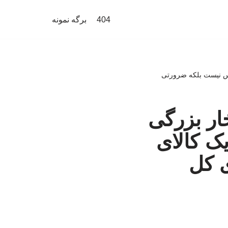
404
برگه نمونه
وکس نیست بلکه ضرورتی
خار بزرگی
یک کالای
 کل