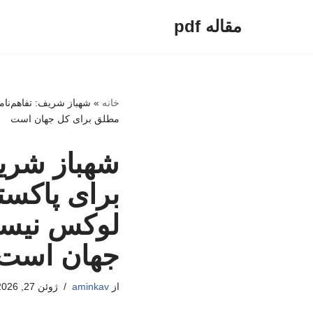
مقاله pdf
پرش
به
محتوا
خانه
»
شهباز شریف: تفاهم‌نام
مطلق برای کل جهان است
شهباز شریف:
برای پاکست
لوکس نیست
جهان است
از
aminkav
ژوئن 27, 2026