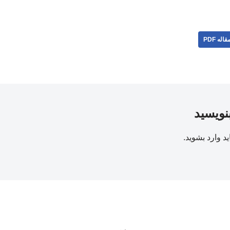
قاله PDF
بنویسید
ید
وارد بشوید
.