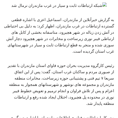
به گزارش خبرآنلاین از مازندران، اسماعیل اعزی با اشاره قطعی
گسترده ارتباطات در غرب مازندران، اظهار کرد: به دلیل بی احتیاطی
در آتش زدن زباله در شهر هچیرود، متاسفانه بخشی از کابل های
ارتباطی فیبر نوری زیرساخت و مخابرات در شهر هچیرود دچار آتش
سوزی شده و منجر به قطع ارتباطات ثابت و سیار در شهرستانهای
غرب استان گردیده است.
رئیس کارگروه مدیریت بحران حوزه فاوای استان مازندران با تقدیر
از صبوری مردم و ساکنان غرب استان، گفت: پس از این اتفاق
سریعا ۷ تیم فنی و پشتیبانی حوزه زیرساخت، مخابرات منطقه
مازندران و مجموعه های نوشهر و شهرستانهای همجوار به منطقه
اعزام و پس از تلاش فراوان و انجام ترمیم و تعویض خطوط فیبر
نوری در محدوده پل هچیرود، اختلال ایجاد شده رفع و ارتباطات
منطقه پایدار شد.
مدیرکل ارتباطات و فناوری اطلاعات مازندران با اشاره به پیگیری