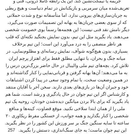
جریمه یا نیمکت‌نشین کند. این یک رابطه کاملاً درونی، فنی و
تعریف‌شده میان سرمربی و بازیکنانش در تمام دنیاست و هیچ ربطی
به جریان‌سازی‌های بیرونی ندارد. اما متأسفانه نوع و شدت حملاتی
که از سوی بعضی جریان‌ها به بهانه این تصمیمات صورت می‌گیرد،
دیگر نامش نقد فنی نیست؛ این هجمه‌ها رسماً بوی خصومت شخصی
می‌دهند. یاد بگیرید مثل این تیم، بدون نمایش بجنگید نکته‌ای که قلب
هر ناظر منصفی را به درد می‌آورد این است؛ این تیم برخلاف
بسیاری، بدون هیچ‌گونه شوآف، نمایش رسانه‌ای و مظلوم‌نمایی، در
میانه جنگ و بحران، با تنهایی مطلق فقط برای اهتزاز پرچم ایران
تلاش کرد. بچه‌های تیم ملی والیبال در حال حاضر بزرگ‌ترین درس را
به ما می‌دهند؛ آن‌ها بهانه گرفتن و قربانی‌نمایی را کنار گذاشته‌اند و
در همین وضعیت سخت، با تمام وجود سعی در پیدا کردن اشتباهات
خود و جبران آن‌ها در بازی‌های بعدی دارند. سخن آخر با آقایان منتقد
و کارشناس اگر این تیم جوان در حال یادگیری و رشد است، شما هم
یاد بگیرید که برای بالا بردن میانگین دیده‌شدن خودتان، روحیه یک تیم
ملی را از همان ابتدا سلاخی نکنید. موقع قضاوت، کینه‌ها و منافع
شخصی را کنار بگذارید و همه جوانب، از خستگی مفرط ریکاوری ۲۰
ساعته تا سایه سنگین جنگ بر سر ورزش این کشور را در نظر بگیرید.
این تیم جوان ماست؛ به جای سنگ‌اندازی، دستش را بگیرید. 257