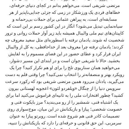
مرتضی شریفی است. می‌خواهم بدانم در کجای دنیای حرفه‌ای،
خطاهای فردی یک ورزشکار در زمی که جزئی جدایی‌ناپذیر از هر
مسابقه‌ای است، به پیراهن عثمانی برای حملات بی‌رحمانه و
سیاه‌نمایی تبدیل می‌شود؟ انگار در این کشور رسم بر این است که
کاپیتان‌های تیم ملی والیبال همیشه باید زیر آوار حملات روانی و ترور
شخصیت له شوند. یادمان نرفته با اسطوره‌ای مثل سعید معروف چه
کردند؛ یادمان نرفته چرا معروف بعد از خداحافظی، به کل از والیبال
ایران فرار کرد و عطای حضور در این فضای مسموم را به لقایش
بخشید. حالا تا شریفی جوان است و در ابتدای این مسیر دشوار،
می‌خواهید همان سناریوی تلخ را برای او هم تکرار کنید؟ چرا یک
رویکرد بهتر و منصفانه‌تر را انتخاب نمی‌کنید؟ چرا وقتی قلم به دست
می‌گیرید، یادتان می‌رود همین مرتضی شریفی بود که رکورد سرعت
سرویس دنیا را از چنگال «ویلفردو لئون» اعجوبه لهستانی بیرون
کشید؟ چطور افتخارات ملی را به ثانیه‌ای فراموش می‌کنید اما برای
یک اشتباه فنی، شمشیر را از رو می‌بندید؟ مرز بایکوت فنی و
خصومت شخصی؛ پیازا و بازیکنانش در این میان، موج‌سواری روی
تصمیمات کادر فنی هم شروع شده است. روبرتو پیازا به عنوان
سرمربی، این حق قانونی و حرفه‌ای را دارد که بازیکنانش را تنبیه،