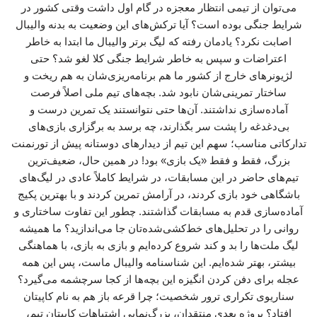
می‌توان از تیمی انتظار معجزه در گام اول داشت وقتی کشور در
شرایط جنگی بوده است؟ آیا ترکش‌های این وضعیت به بدنه والیبال
اصابت نکرد؟ یادمان رفته که لیگ برتر والیبال ما ابتدا به خاطر
اعتراضات و سپس به خاطر شرایط جنگی کلا لغو شد؟ حتی
لژیونرهای خارج از کشور ما هم برنامه‌ریزی‌شان به هم ریخت و
ساختار تمرینی‌شان نابود شد. بچه‌های تیم ملی اصلاً فرصت
آماده‌سازی نداشتند. آن‌ها حتی نتوانستند یک تمرین درست و
بی‌دغدغه را پشت سر بگذارند، چه برسد به برگزاری بازی‌های
تدارکاتی مناسب؛ سهم این تیم از دیدارهای دوستانه پیش از تورنمنت
بزرگ، فقط و فقط «یک بازی» بود! در همین حال، ضعیف‌ترین
تیم‌های حاضر در این مسابقات، در شرایط کاملاً عادی در لیگ‌های
باشگاهی خود بازی کردند، در آرامش تمرین کردند و با بهترین پکیج
آماده‌سازی قدم به مسابقات گذاشتند. چطور این تفاوت ساختاری و
روانی را در تحلیل‌های خط‌کشی‌شده‌تان جا می‌اندازید؟ ما همیشه
لیگ ملت‌ها را بد و کند شروع کرده‌ایم و بازی به بازی، با هماهنگی
بیشتر، بهتر شده‌ایم. این شناسنامه والیبال ماست، پس این همه
عجله برای دفن کردن انگیزه این بچه‌ها از کجا سرچشمه می‌گیرد؟
سناریوی تکراری ترور شخصیت؛ چرا قرعه باز هم به نام کاپیتان
افتاد؟ پروژه بعدی منتقدان، بزرگ‌نمایی اشتباهات کاپیتان تیم،