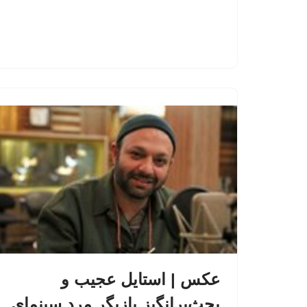
عکس | استایل عجیب و
بحث‌برانگیز بازیگر مرد سینمای