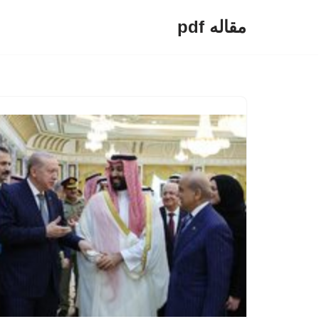
مقاله pdf
پرش
به
محتوا