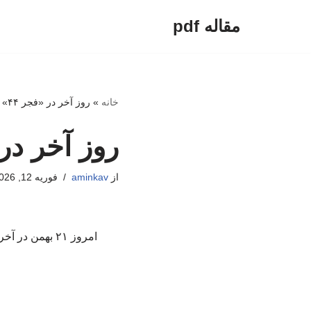
مقاله pdf
پرش
به
محتوا
خانه
»
روز آخر در «فجر ۴۴» چه می‌بینیم؟
روز آخر در «فجر ۴۴» 
از
aminkav
فوریه 12, 2026
امروز ۲۱ بهم