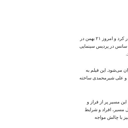
به گزارش مقاله pdf، چهل و چهارمین جشنواره فیلم فجر از ۱۱ بهمن برای اهالی رسانه آغاز به کار کرد و امروز ۲۱ بهمن در
 سانس در پردیس سینمایی
.
 هاتف» اولین ساخته سینمایی مجید رستگار امروز در سانس اول ساعت ۱۴ اکران می‌شود. این فیلم به
ان و علی شیرمحمدی ساخته
ند. این مسیر پر از فراز و
ل مسیر، افراد و شرایط
نیز با چالش مواجه