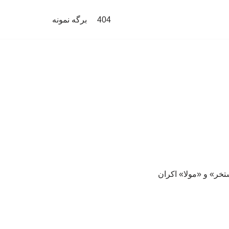
404
برگه نمونه
ستخر» و «مولا» اکران