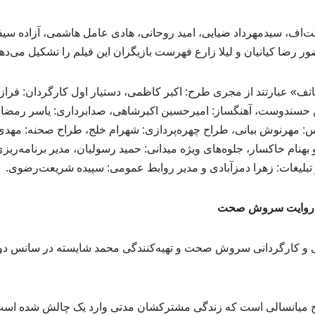
ت‌اف، سیدمهرداد ضیایی، امید روحانی، هادی عامل هاشمی، آزاده سیفی
رضا کیانیان و لیلا زارع فهرست بازیگران این فیلم را تشکیل می‌دهن
تف» عبارتند از مجری طرح: اکبر کاظمی، دستیار اول کارگردان: فراز
حسندوست، آهنگساز: امیرحسین اکبرشاهی، صدابرداری: یاسر رمضان
: مهرنوش بیانی، طراح چهره‌پردازی: شهرام خلج، طراح صحنه: مهدی
بهنام خاکسار، جلوه‌های ویژه میدانی: حمید رسولیان، مدیر برنامه‌ری
تبلیغات: زهرا دمزآبادی و مدیر روابط عمومی: سپیده شریعت‌رضوی.
به روایت سروش صحت
وج میانسالی است که زندگی‌ مشترکشان مدتی وارد یک چالش شده است،