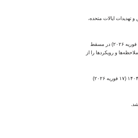
قض و تهدیدات ایالات متحده،
دور نخست مذاکرات غیرمستقیم تهران – واشنگتن پس از جنگ 12 روزه، جمعه ۱۷ بهمن ۱۴۰۴ (۶ فوریه ۲۰۲۶) در مسقط
احظه‌ها و رویکردها را از
دور دوم مذاکرات هسته‌ای میان ایران و ایالات متحده در شهر ژنو سوئیس روز سه‌شنبه ۲۸ بهمن ۱۴۰۴ (۱۷ فوریه ۲۰۲۶)
شد.