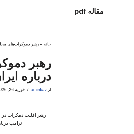
مقاله pdf
پرش
به
محتوا
خانه
»
رهبر دموکرات‌های مجلس
رهبر دموکر
درباره ایر
از
aminkav
فوریه 26, 2026
رهبر اقلیت دمکرات در م
ترامپ دربار