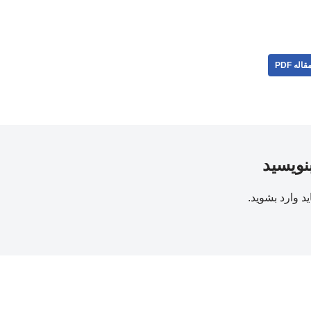
قاله PDF
بنویسید
ید
وارد بشوید
.