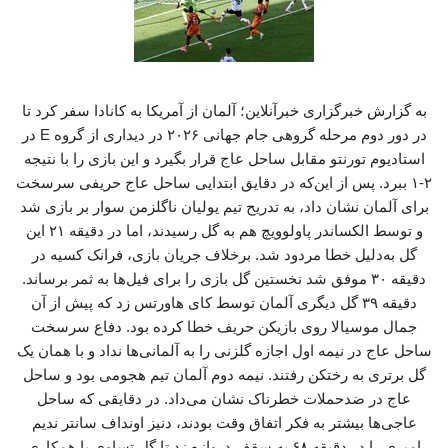
به گزارش خبرگزاری خبرآنلاین؛ آلمان از آمریکا به کانادا سفر کرد تا
در دور دوم مرحله گروهی جام جهانی ۲۰۲۶ در دیداری از گروه E در
استادیوم تورنتو مقابل ساحل عاج قرار بگیرد و این بازی را با نتیجه
۲-۱ ببرد. پس از این‌که در دقایق ابتدایی ساحل عاج حریفی سرسخت
برای آلمان نشان داد، به تدریح تیم یولیان ناگلزمن سوار بر بازی شد
و توسط الکساندر پاولوویچ هم به گل رسیدند، اما در دقیقه ۲۱ این
گل به‌دلیل خطا مردود شد. برخلاف جریان بازی، فرانک کسیه در
دقیقه ۳۰ موفق شد نخستین گل بازی را برای فیل‌ها به ثمر برساند.
دقیقه ۳۹ گل دیگری آلمان توسط کای هاورتس زد که پیش از آن
جمال موسیالا روی بازیکن حریف خطا کرده بود. دفاع سرسخت
ساحل عاج در نیمه اول اجازه گلزنی را به آلمانی‌ها نداد و با همان یک
گل برتری به رختکن رفتند. نیمه دوم آلمان تیم هجومی بود و ساحل
عاج در ضدحملات خطرناک نشان می‌داد. در دقایقی که ساحل
عاجی‌ها بیشتر به فکر اتفاق وقت بودند، دنیز اونداف سانتر ندیم
امیری را در دقیقه ۶۸ به سقف دروازه زد تا گل تساوی با همکاری