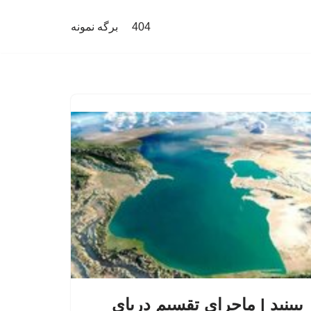
404
برگه نمونه
ببینید | ماجرای تقسیم دریای