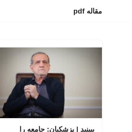
مقاله pdf
پرش
به
محتوا
ببینید | پزشکیان: جامعه را