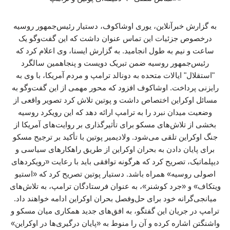
به گزارش خبرآنلاین، یوری اوشاکوف، دستیار رئیس‌جمهور روسیه
درخصوص جزئیات این تماس عنوان داشت که این گفت‌وگو یک
ساعت و نیم به طول انجامید. به گزارش ایسنا، وی اعلام کرد که
رئیس‌جمهور روسیه ضمن تبریک دویست و پنجاهمین سالگرد
"استقلال" ایالات متحده به دونالد ترامپ و مردم آمریکا، با وی به
رایزنی پرداخت. اوشاکوف افزود که محور مهمی از این گفت‌وگو به
مسائل اوکراین اختصاص داشت و پوتین تلاش کرد تصویر واقعی از
وضعیت میدان نبرد را به ترامپ ارائه دهد که این رویکرد روسیه
بخشی از تلاش‌های مسکو برای تأثیرگذاری بر روایت‌های آمریکا از
جنگ اوکراین تلقی می‌شود. ولادیمیر پوتین با تأکید بر ترجیح مسکو
برای پایان دادن به بحران اوکراین از طریق راهکارهای سیاسی و
دیپلماتیک، تصریح کرد که هرگونه توافقی باید با رعایت «رویکردهای
اصولی روسیه» همراه باشد. دستیار پوتین تصریح کرد که «استیو
ویتکاف» و «جرد کوشنر»، به عنوان فرستادگان ترامپ، به تلاش‌های
میانجی‌گرانه خود برای حل‌وفصل بحران اوکراین ادامه خواهند داد.
ترامپ در جریان این گفتگو، به افق‌های جدید همکاری میان مسکو و
واشنگتن اشاره کرده و آن را منوط به «پایان درگیری‌ها در اوکراین»