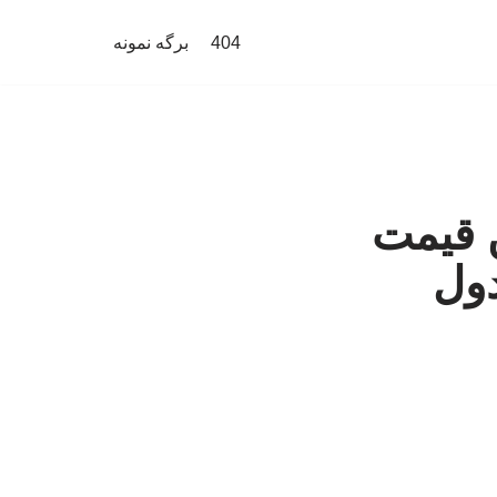
404
برگه نمونه
 قیمت
دول