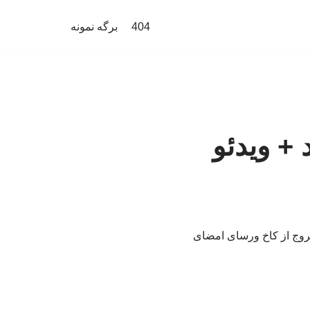
404
برگه نمونه
 + ویدئو
 سفر کرده‌است، هنگام خروج از کاخ ورسای امضای