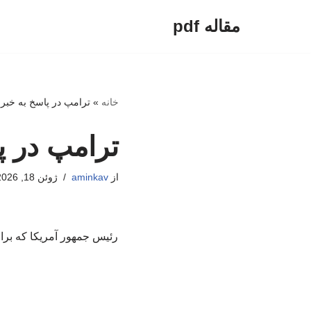
مقاله pdf
پرش
به
محتوا
خانه
»
ترامپ در پاسخ به خبرن
ترامپ در پ
از
aminkav
ژوئن 18, 2026