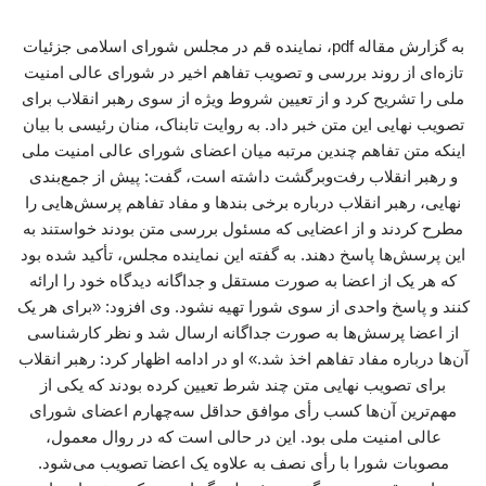
به گزارش مقاله pdf، نماینده قم در مجلس شورای اسلامی جزئیات
تازه‌ای از روند بررسی و تصویب تفاهم اخیر در شورای عالی امنیت
ملی را تشریح کرد و از تعیین شروط ویژه از سوی رهبر انقلاب برای
تصویب نهایی این متن خبر داد. به روایت تابناک، منان رئیسی با بیان
اینکه متن تفاهم چندین مرتبه میان اعضای شورای عالی امنیت ملی
و رهبر انقلاب رفت‌وبرگشت داشته است، گفت: پیش از جمع‌بندی
نهایی، رهبر انقلاب درباره برخی بندها و مفاد تفاهم پرسش‌هایی را
مطرح کردند و از اعضایی که مسئول بررسی متن بودند خواستند به
این پرسش‌ها پاسخ دهند. به گفته این نماینده مجلس، تأکید شده بود
که هر یک از اعضا به صورت مستقل و جداگانه دیدگاه خود را ارائه
کنند و پاسخ واحدی از سوی شورا تهیه نشود. وی افزود: «برای هر یک
از اعضا پرسش‌ها به صورت جداگانه ارسال شد و نظر کارشناسی
آن‌ها درباره مفاد تفاهم اخذ شد.» او در ادامه اظهار کرد: رهبر انقلاب
برای تصویب نهایی متن چند شرط تعیین کرده بودند که یکی از
مهم‌ترین آن‌ها کسب رأی موافق حداقل سه‌چهارم اعضای شورای
عالی امنیت ملی بود. این در حالی است که در روال معمول،
مصوبات شورا با رأی نصف به علاوه یک اعضا تصویب می‌شود.