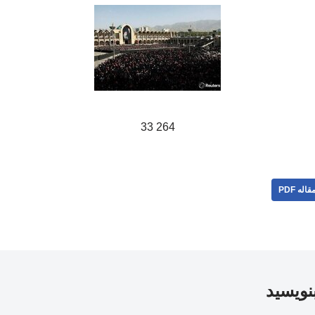
264 33
قاله PDF
بنویسید