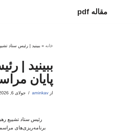
مقاله pdf
پرش
به
محتوا
خانه
»
ببینید | رئیس ستاد تشییع ر
ببینید | ر
پایان مراسم ودا
از
aminkav
جولای 6, 2026
رئیس ستاد تشییع رهب
برنامه‌ریزی‌های مراسم، با