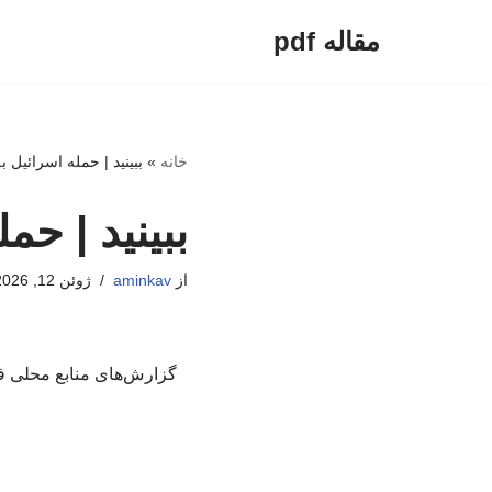
مقاله pdf
پرش
به
محتوا
خانه
»
ببینید | حمله اسرائیل ب
ببینید | حم
از
aminkav
ژوئن 12, 2026
گزارش‌های منابع محلی ف