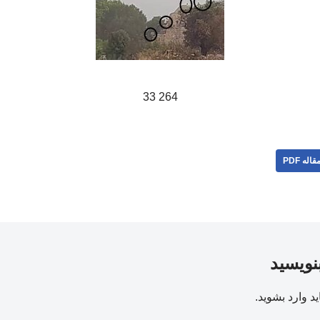
264 33
قاله PDF
بنویسید
ید
وارد بشوید
.