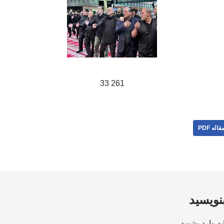
261 33
قاله PDF
بنویسید
ید
وارد بشوید
.