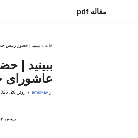
مقاله pdf
پرش
به
محتوا
خانه
»
ببینید | حضور رییس ج
ببینید | ح
عاشورای ح
از
aminkav
ژوئن 26, 2026
رییس جم