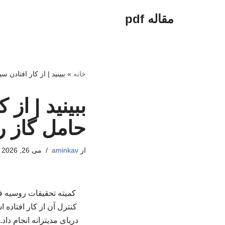
مقاله pdf
پرش
به
محتوا
خانه
»
ببینید | از کار افتادن
ببینید | از
حامل گاز ر
از
aminkav
می 26, 2026
کمیته تحقیقات روسیه ف