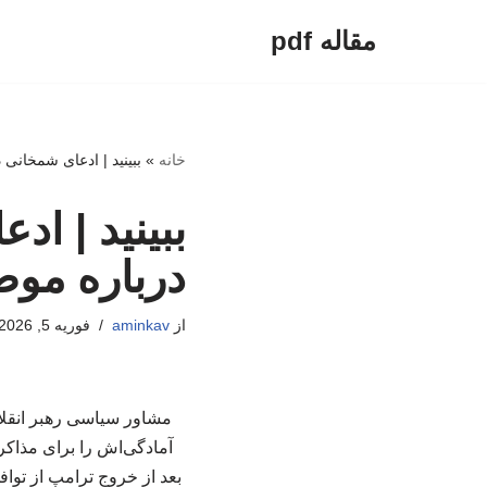
مقاله pdf
پرش
به
محتوا
خانه
»
ببینید | ادعای شمخانی 
ببینید | اد
درباره موض
از
aminkav
فوریه 5, 2026
مشاور سیاسی رهبر انقلاب
آمادگی‌اش را برای مذاکرات
بعد از خروج ترامپ از توا