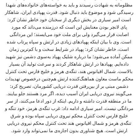
مظلومانه به شهادت رسیدند و باید به خواسته‌های خانواده‌های شهدا
رسیدگی شود و موضوع باید دنبال شود. قدرت پهپادی ایران، شاهکار
است امیر سیاری در بخش دیگری از سخنان خود خاطر نشان کرد:
پای لانچر بودن معنایش این است که درزمنده می‌داند که مورد
اصابت قرار می‌گیرد ولی برای ملت خود می‌ایستد؛ این مردانگی
است. وی با بیان اینکه پهپادهای زیادی در ارتش و سپاه پرتاب شده
است، خاطر نشان کرد: پهپاد در شرایط سخت و با کم‌ترین زمان
ممکن آماده می‌شود؛ ما درباره شلیک پهپاد به‌سوی دشمن نیز شهید
داده‌ایم. پهپادها در ارتش شاهکار کردند و سرعت تولید آن بسیار
بالاست. شمال اقیانوس هند، تنگه‌ی هرمز و خلیج فارس تحت کنترل
محکم ماست معاون هماهنگ‌کننده ارتش هم‌چنین درخصوص تهدیدات
دشمن مبنی بر از بین‌رفتن قدرت دریایی کشورمان، تصریح کرد:
می‌گویند نیروی دریایی ایران آسیب دیده، اگر مرد هستند جلو بیایند.
ما در منطقه قدرت داشته و داریم. اینکه از دور ادعا می‌کنند، از سر
مردانگی نیست. امیر سیاری ادامه داد: غرب تنگه‌ی هرمز، خود تنگه و
خلیج فارس تحت کنترل محکم نیروی دریایی سپاه بوده و شرق
تنگه‌ی هرمز و شمال اقیانوس هند تحت کنترل محکم نیروی دریایی
ارتش است. هیچ شناوری بدون اجازه‌ی ما نمی‌تواند وارد شود.