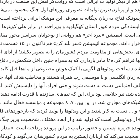
م از دیگر تولیدات ایرانی است که روایت‌گر نقش این صنعت در بازد
ده و از پربازدیدترین تولیدات تصویری روزهای اول جنگ محسوب می‌شو
نیک فتاح، به زبان بچگانه به معرفی این موشک ایرانی پرداخته است
یستادگی مردم غیور استان کهگیلویه و بویراحمد در برابر هلی کوپترها
 است. انیمیشن «نبرد آخر» هم روایتی از نوجوانان سراسر محور مقا
که شهیدان را الگوی خود قرار دا
ه‌ای، بخش‌هایی از مقاومت مردم کشورمان را به تصویر بکشد؛ از ادای اح
نها فراهم کرده تا مادر بارداری که به همراه جنین داخل شکمش در دفاع
شدند ساخت ویدئوهای لگویی با کمک هوش مصنوعی از ماه‌ها قبل کلید خو
به زبان انگلیسی و با موسیقی رپ همراه هستند و مخاطب هدف آنها، جوانان
لف اجتماعی دست به دست شوند و حتی افراد، آنها را دابسمش کنند. اما 
شد، تیر خلاصی بود برای این که تیم‌های سازنده با قدرت ادامه دهند 
ویدئوهای لگویی روانه شبکه‌های مجازی شد. در این بین، ۷، ۸ مجمو
 و … دست به کار شدند و این ویدئوها را تولید کردند که بازخوردهای قا
 ویدئوهایی است که تولید شد و از ابعاد مختلف، شخصیت وزیر جنگ آم
نده جزیره اپستین و حضور ترامپ در این پرونده پرداخته است. «بیدار
صحبت می‌کند که اربابان اپستین به مردم کشورشان می‌گوید و کودکان