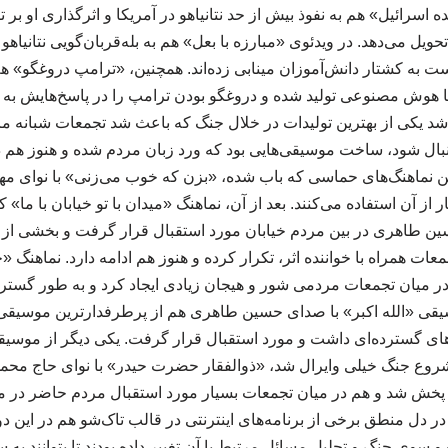
ه اسرائیل» هم به نفوذ بیش از حد نتانیاهو در آمریکا و اثرگذاری او بر 
 تحویل می‌دهد. در ویدئوی «مبارزه با بعل» هم به بله‌قربان‌گویی نتانیاه
ه کشتار دانش‌آموزان مینابی زده‌اند. همچنین، «ترامپ دروغگو» ه
ا هوش مصنوعی تولید شده و دروغگو بودن ترامپ را در پاسخ‌هایش به
د یکی از بهترین تولیدات در خلال جنگ که باعث شد تجمعات شبانه مر
ال شود، ساخت موسیقی‌هایی بود که ورد زبان مردم شده و هنوز هم در 
رین نماهنگ‌های حماسی که باب شده، «بزن که خوب می‌زنی» با نوای 
از آن استفاده می‌کنند. بعد از آن، نماهنگ «میدان با تو خیابان با ما» ک
ن طاهری در بین مردم خیابان مورد استقبال قرار گرفت و بخشی از آن 
تجمعات همراه با خواننده اثر، تکرار کرده و هنوز هم ادامه دارد. نماهنگ
در میان تجمعات مردمی شور و هیجان زیادی ایجاد کرد و به طور گست
یقی «الله اکبر» با صدای حسین طاهری هم از پرطرفدارترین موسیقی‌ها
 گسترده‌ای داشت و مورد استقبال قرار گرفت. یکی دیگر از موسیقی‌
ع جنگ خیلی وایرال شد، «ذوالفقار حضرت حیدر» با نوای حاج محمود
 پخش شد و هم در میان تجمعات بسیار مورد استقبال مردم حاضر در می
 در دل منطق برخی از برنامه‌های اینترنتی در قالب تاک‌شو هم در این
و سوی جنگ و تحلیل مسائل مرتبط با آن تغییر داده بودند تا بتوانند به 