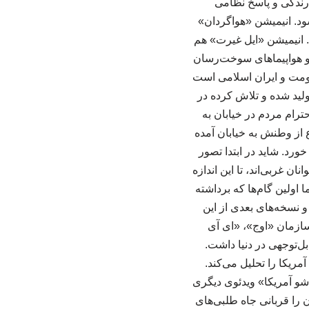
ارندگی و پاسخ نظامی
د. انیمیشن «هواگردان»
. انیمیشن «ایل غیرت» هم
 و هواپیماهای سوخت‌رسان
ومت و ایران اسلامی است
دند. مجموعه انیمیشن «سر بلند کن» هم تاکنون در ۱۵ قسمت تولید شده و تلاش کرده در
ترام مردم در خیابان به
 از وطنش به خیابان آمده
رد. شاید در ابتدا تصور
 غربی‌اند، تا این اندازه
اولین گام‌ها که برداشته
و نسخه‌های بعدی از این
عه و مؤسسه فعال مانند سازمان «اوج»، «ای آی
بل‌توجهی در دنیا داشت.
ریکا را تحلیل می‌کند.
 شو آمریکا» ویدئوی دیگری
 را قربانی جاه طلبی‌های