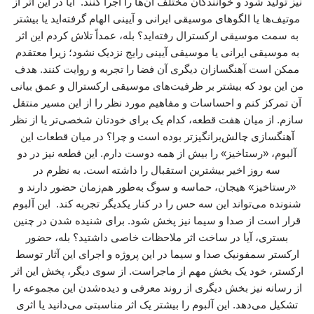
نیز تولید شود و خوانندگان مختلف آن‌ها را اجرا کنند. آیا در این اثر از
موتیف‌ها یا الگوهای موسیقی ایرانی و آیینی الهام گرفته‌اید یا بیشتر
به سمت موسیقی ارکسترال رفته‌اید؟ بله، عمداً تلاش کردم این اثر
به موسیقی ایرانی یا موسیقی آیینی رایج نزدیک نشود؛ زیرا معتقدم
ممکن است آهنگسازان دیگری آن فضا را تجربه و روایت کنند. هدف
من این بود که بیشتر بر ظرفیت‌های موسیقی ارکسترال و عمق بیانی
آن تمرکز کنم و احساسات و مفاهیم مورد نظر را از این مسیر منتقل
سازم. از میان هفت قطعه، کدام یک برای خودتان شخصی‌تر یا از نظر
آهنگسازی چالش‌برانگیزتر بوده است و چرا؟ در میان قطعات این
آلبوم، «رستاخیز» را بیش از همه دوست دارم. این قطعه نیز در دو
سه روز اخیر بیشترین استقبال را داشته است. به نظرم در
«رستاخیز» هیجان، حماسه و سوگ به‌طور هم‌زمان حضور دارند و
شنونده می‌تواند این سه حس را در کنار یکدیگر تجربه کند. این آلبوم
قرار است از صدا و سیما نیز پخش شود. برای شنیده شدن در چنین
بستری، آیا در ساخت اثر ملاحظات خاصی داشتید؟ بله، حضور
ارکستر سمفونیک صدا و سیما در این پروژه و اجرای این آثار توسط
ارکستر، خود یک بخش مهم از ماجراست. از سوی دیگر، پخش این اثر
از رسانه نیز بخش دیگری از روند معرفی و دیده‌شدن این مجموعه را
تشکیل می‌دهد. این آلبوم را بیشتر یک اثر مناسبتی می‌دانید یا اثری