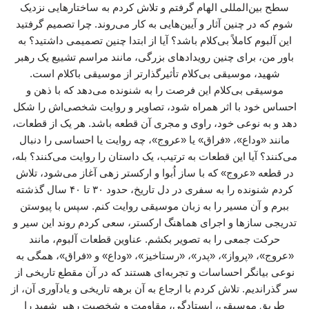
سطح بین‌المللی الهام گرفتم و تلاش کردم به ساختارهایی نزدیک
شوم که در چنین آثار و آیین‌هایی به کار می‌روند. چرا تصمیم گرفتید
این آلبوم کاملاً بی‌کلام باشد؟ آیا از ابتدا چنین تصمیمی داشتید؟ به
باور من، برای چنین رویدادهای بزرگی، مانند مراسم تشییع یک رهبر
شهید، موسیقی بی‌کلام تأثیرگذارتر از موسیقی باکلام است.
موسیقی بی‌کلام این فرصت را به شنونده می‌دهد که با ذهن و
احساس خود با اثر همراه شود، تصاویر و روایت شخصی‌اش را شکل
دهد و به نوعی خود، راوی و مجری آن قطعه باشد. هر یک از قطعات،
مانند «وداع»، «فراق» یا «عروج»، چه روایت یا احساسی را دنبال
می‌کنند؟ آیا این قطعات به ترتیب، یک داستان را روایت می‌کنند؟ بله،
در قطعه «عروج» که با ساز اُبوا و ارکستر زهی آغاز می‌شود، تلاش
کردم شنونده را به سفری در دل تاریخ، حدود ۳۰ تا ۴۰ سال گذشته
ببرم و آن مسیر را به زبان موسیقی روایت کنم. سپس با پیوستن
تدریجی سازها و اجرای هماهنگ ارکستر، سعی کردم روند این سیر و
حرکت جمعی را به تصویر بکشم. عناوین قطعات آلبوم، مانند
«عروج»، «پرواز»، «پدر»، «رستاخیز»، «وداع» و «فراق»، همگی به
نوعی بیانگر احساسات و تجربه‌ای هستند که در آن مقطع تاریخی از
سر گذراندیم. تلاش کردم با ارجاع به آن برهه تاریخی و یادآوری آن، از
طریق موسیقی، ایستادگی، مقاومت و شخصیت رهبر شهید را