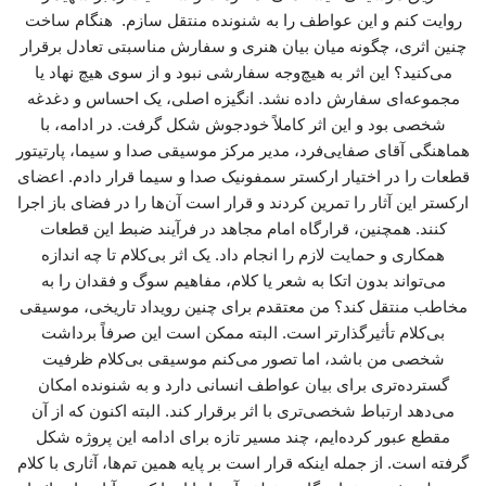
روایت کنم و این عواطف را به شنونده منتقل سازم. هنگام ساخت
چنین اثری، چگونه میان بیان هنری و سفارش مناسبتی تعادل برقرار
می‌کنید؟ این اثر به هیچ‌وجه سفارشی نبود و از سوی هیچ نهاد یا
مجموعه‌ای سفارش داده نشد. انگیزه اصلی، یک احساس و دغدغه
شخصی بود و این اثر کاملاً خودجوش شکل گرفت. در ادامه، با
هماهنگی آقای صفایی‌فرد، مدیر مرکز موسیقی صدا و سیما، پارتیتور
قطعات را در اختیار ارکستر سمفونیک صدا و سیما قرار دادم. اعضای
ارکستر این آثار را تمرین کردند و قرار است آن‌ها را در فضای باز اجرا
کنند. همچنین، قرارگاه امام مجاهد در فرآیند ضبط این قطعات
همکاری و حمایت لازم را انجام داد. یک اثر بی‌کلام تا چه اندازه
می‌تواند بدون اتکا به شعر یا کلام، مفاهیم سوگ و فقدان را به
مخاطب منتقل کند؟ من معتقدم برای چنین رویداد تاریخی، موسیقی
بی‌کلام تأثیرگذارتر است. البته ممکن است این صرفاً برداشت
شخصی من باشد، اما تصور می‌کنم موسیقی بی‌کلام ظرفیت
گسترده‌تری برای بیان عواطف انسانی دارد و به شنونده امکان
می‌دهد ارتباط شخصی‌تری با اثر برقرار کند. البته اکنون که از آن
مقطع عبور کرده‌ایم، چند مسیر تازه برای ادامه این پروژه شکل
گرفته است. از جمله اینکه قرار است بر پایه همین تم‌ها، آثاری با کلام