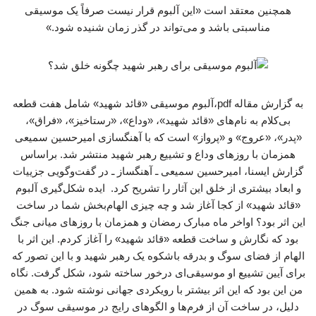
همچنین معتقد است «این آلبوم قرار نیست صرفاً یک موسیقی
مناسبتی باشد و می‌تواند در گذر زمان شنیده شود.»
به گزارش مقاله pdf،آلبوم موسیقی «قائد شهید» شامل هفت قطعه
بی‌کلام به نام‌های «قائد شهید»، «وداع»، «رستاخیز»، «فراق»،
«پدر»، «عروج» و «پرواز» است که با آهنگسازی امیرحسین سمیعی
همزمان با روزهای وداع و تشییع رهبر شهید منتشر شد. براساس
گزارش ایسنا، امیرحسین سمیعی ـ آهنگساز ـ در گفت‌وگویی جزییات
و ابعاد بیشتری از خلق این آثار را تشریح کرد. ایده شکل‌گیری آلبوم
«قائد شهید» از کجا آغاز شد و چه چیزی الهام‌بخش شما در ساخت
این اثر بود؟ اواخر ماه مبارک رمضان و همزمان با روزهای میانی جنگ
بود که نگارش و ساخت قطعه «قائد شهید» را آغاز کردم. این اثر با
الهام از فضای سوگ و بدرقه باشکوه یک رهبر شهید و با این تصور که
برای آیین تشییع او موسیقی‌ای درخور ساخته شود، شکل گرفت. نگاه
من این بود که این اثر بیشتر با رویکردی جهانی نوشته شود. به همین
دلیل، در ساخت آن از فرم‌ها و الگوهای رایج در موسیقی سوگ در