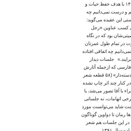
فارسی و مدیر دفتر حفظ و اشاعه زبان فارسی از مرداد ۱۴۰۰ تاکنون است؛ دفتری که آبان ۱۴۰۰ با هدف حفظ حیات و
م و درست نمی‌دانیم چه
تی این عقیده می‌گوید:
ای کسب عناوین «رجل
تی‌شان بود که در نگاه
اوت در تمام طول عمرتان
ی‌دانیم چه اتفاقی افتاده
سرایند.» جلسات دیدار
 فارسی که ازجمله آثارش
می‌توان به «فیض بوک» (۷۰ قطعه شعر طنز در قالب کلاسیک به زبان معیار و محاوره‌)، «املت دسته‌دار» (۵۸ قطعه شعر
 کنار چند اثر چاپ ‌نشده
ء با آقا تصور می‌شد، با
خی اتهامات، نه جلساتی
اشت شاید می‌توانست مورد
دها رمان تا دواوین گوناگون
یل در این جلسات هم شعر
 سال ۱۳۹۱