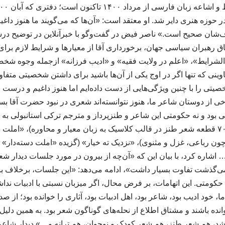
حوزه هنری دایر شد. او معتقد است: «آن‌ها که می‌گویند ما هنوز داغی
‌شان صحیح است.» ناصر فیض در گفت‌وگو با خبرآنلاین در توضیح درس
اق رهبران سیاسی جهان، برخورداری آقا از معیارها و شرایط لازم بر
شرایط»، «اعلم در ولایت فقیه» و «ادیب فرزانه» ازجمله وجوه شخصی
ناوینی که تنها اگر در اوج یکی از آن‌ها باشید برای داشتن شخصیتی متف
یتی را با چنین ویژگی‌هایی از دست داده‌ایم اما هنوز داغیم و درست نم
خی از دوستان شاعر ما، هنوز نتوانسته‌اند شعری در نبود حضرت آقا ب
شی بود و نه حکومتی این شاعر و طنزپرداز و مترجم ترکی استانبولی به
ن رباعی، غزل و مثنوی)، «نزدیک ته خیار» (گزیده «املت ‌دسته‌دار» در
 اشاره کرد، با بیان این که «آن‌چه از بیرون در مورد جلسات دیدار شعرا
ی‌گذشت تفاوت بسیار داشت»، ادامه می‌دهد: «این جلسات، برخلاف بر
حکومتی. این اتهامات، بر فرض محال، اگر میزبان نسبتی با ادبیات ند
ما، خود ادیب بود، شاعر بود، اهل ادبیات بود، آثاری را خوانده بود؛ از ص
انده باشند و مشتاق اطلاع از نحله‌های گوناگون شعر بود. به همین دل
شد، هم شعر طنز، هم شعر کودک و نوجوان، هم ترانه و…» دیدار شاعران-