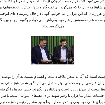
ز می‌گوید: «خاطرم هست در یکی از جلسات دیدار شعراء با آقا مثالی
 کتاب «آخر شاهنامه»، آن‌جا که می‌گوید: ای تکیه‌گاه و پناه/ زیباترین لحظه‌ه
ر زمان که این غزل را می‌خوانم، گویی در حال زمزمه دعای ابوحمزه ث
است، هم مضمونش و هم موسیقی‌اش. می‌خواهم بگویم او با چنین نگ
می‌نگریست.»
رش مقاله pdf، «درست است که آقا به شعر علاقه داشت و اهتمام نسبت به آن را تو
زبان فارسی بر چه محملی بهتر منتقل می‌شود؟ بر شعر. هیچ ملتی به زان
 هویت از طریق زبان است و زبانتان را بگیرند، خیلی چیزها را گرفته‌
 جلسات دیدار شاعران با رهبر شهید برای دهه‌های متوالی است. ناصر 
رای عالی موسیقی و شعر صداوسیما و نیز مشاور رئیس حوزه هنری د