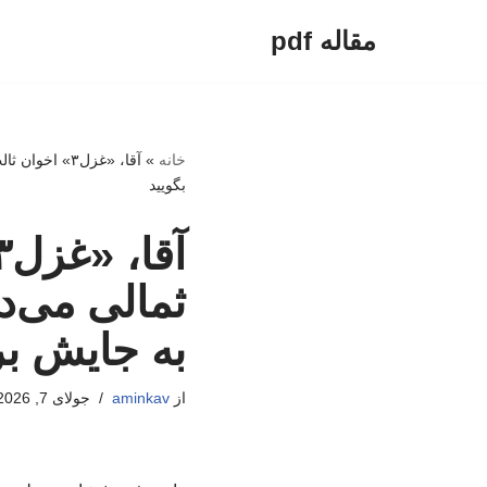
مقاله pdf
پرش
به
محتوا
خانه
»
آقا، «غزل۳» 
بگویید
ثمالی می‌د
به جایش ب
از
aminkav
جولای 7, 2026