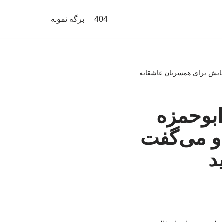
404
برگه نمونه
به جایش برای همسرتان عاشقانه
ای ابوحمزه
 و می‌گفت
ید