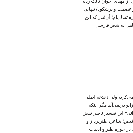
 از مهدی اخوان ثالث زده
ای/ پرعصمت و پرشکوه/ تنهایی
مالی‌ام؛ آن‌قدر که این
اهی به شعر فارسی
صیه می‌کرد، ولی دغدغه اصلی
و درنمی‌آید مگر اینکه
اند.» این تفسیر ناصر فیض
فیض؛ شاعر، طنزپرداز و
ر حوزه طنز و ادبیات