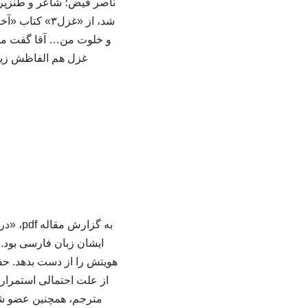
ناصر فیض؛ شاعر و طنزپردا
شد، از «غزل۳»
و خلوت من… آقا گفت من ه
غزل هم الفاظش زیب
به گزا
ایشان زبان فارسی بود. 
هویتش را از دست بدهد. حفظ
از علت احتمالی استمرار
مترجم، همچنین عضو شو