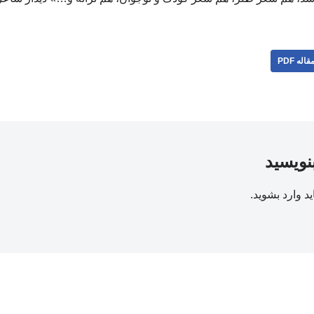
قاله PDF
بنویسید
ید
وارد بشوید
.